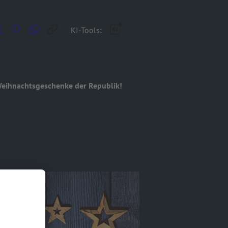
KI-Tools:
eihnachtsgeschenke der Republik!