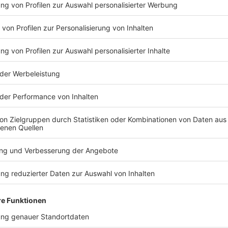
downloaden
 App aktivieren
K ANTENNE:
as Rock
Weihnachten
eße die besinnliche Zeit mit
besten Christmas Rocksongs
de läuft:
I saw mommy
ing Santa Claus
- John Cougar
lencamp