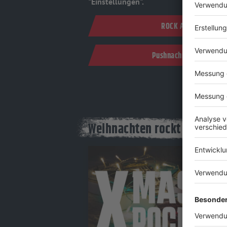
"Einstellungen".
ROCK ANTENNE App 
Pushnachrichten in der
Weihnachten rockt mit ROC
Audiotitel - Xmas Rock
Xm
Geni
den 
Gera
kiss
Mel