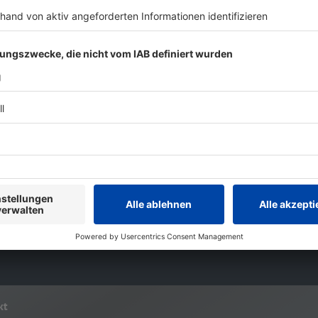
Xmas Corner
Hier gibt es alles, was ihr fü
ntskalender 2024: Täglich Geschenke sichern!
er traditioneller ROCK ANTENNE ROCKventskalender - der Adventska
ickt euch rein oder lasst euch mit unserem App Pushnachrichten Ve
kt