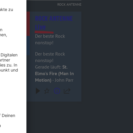
ROCK ANTENNE
itel - ROCK ANTENNE Live
ROCK ANTENNE
Live
Der beste Rock
nonstop!
Der beste Rock
nonstop!
Gerade läuft:
St.
Elmo's Fire (Man In
Motion)
- John Parr