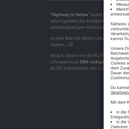
"Highway to Helles"
lautet das Motto b
sofort gastiert das Kaltgetränk eures V
stinklangweiligen Kühlschrank, sonde
In dem Baby ist Whole Lotta Platz für all
shaken… 😉
Na gut, lassen wir die AC/DC Wortspiel
schnappt euch
DEN rockigen Neuzugang 
AC/DC Kühlschrank von Cubes!