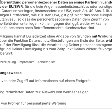
en ist leider schon vorbei.
Klickt morgen wieder rein
für die näc
OCKventskalender?
Die Spielregeln könnt ihr
hier auf der ROCKve
ush - smarte Weihnachtsrocker lassen sich 
ihnachtsgeschenke verpassen?
 benachrichtigen!
p unsere
n
und lasst euch so
einmal
aufs Smartphone schicken.
:-)
ich"-Bereich unter