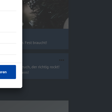
r ein rockendes Fest braucht!
lender für euch, der richtig rockt!
rteiler erinnern!