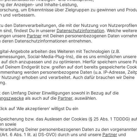
Audiot
ei Türchen Nummer Zwölf im
Rockventskalender
! Ab
ertrauens nicht mehr in einem normalen alten
rn in einem brandneuen
AC/DC
Kühlschrank von Cubes!
e flüssigen Dirty Deeds, die euch all night long
e… das war jetzt doch ein Touch Too Much…! Also
für Hobbykeller, Garage oder Schrebergarten:
Einen