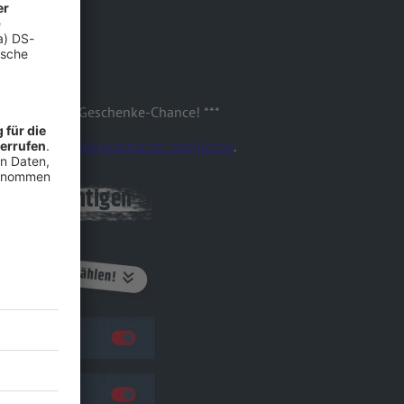
hste rockende Geschenke-Chance! ***
ntskalender-Übersichtsseite nachlesen
.
benachrichtigen