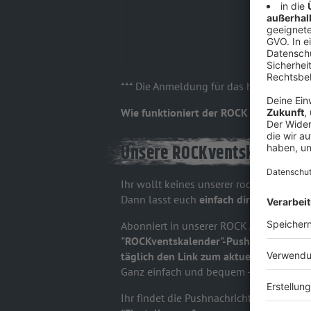
*** Die Anmeldung für das heutige Türch
Wie funktioniert der ROCK ANTENNE R
Unsere ROCKventskalender P
Ihr wollt keines unserer rockenden We
Dann lasst euch
einfach direkt von uns
Abonniert in unserer ROCK ANTENNE
Ap
"ROCKventskalender"-Pushmitteilunge
täglich den Link zum aktuellen Türchen
Ganz einfach und bequem - it's so easy! 
Ihr findet die Pushnachrichten
im "Für d