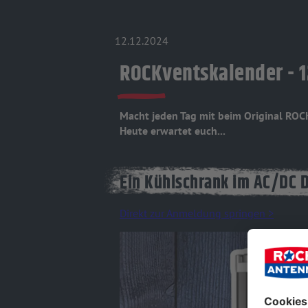
12.12.2024
ROCKventskalender - 1
Macht jeden Tag mit beim Original RO
Heute erwartet euch...
Ein Kühlschrank im AC/DC 
Direkt zur Anmeldung springen >