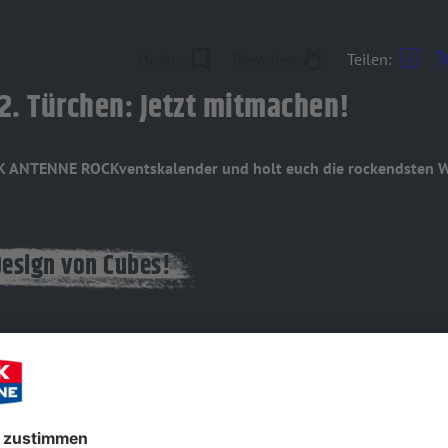
Merken:
Bewerten:
Teilen:
2. Türchen: Jetzt mitmachen!
CK ANTENNE ROCKventskalender und holt euch die rockendsten W
Design von Cubes!