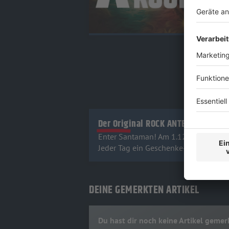
Der Original ROCK ANTENNE ROCKve
Enter Santaman! Am 1.12. startet uns
Jeder Tag ein Geschenke-Highlight: kl
DEINE GEMERKTEN ARTIKEL
Du hast dir noch keine Artikel gemer