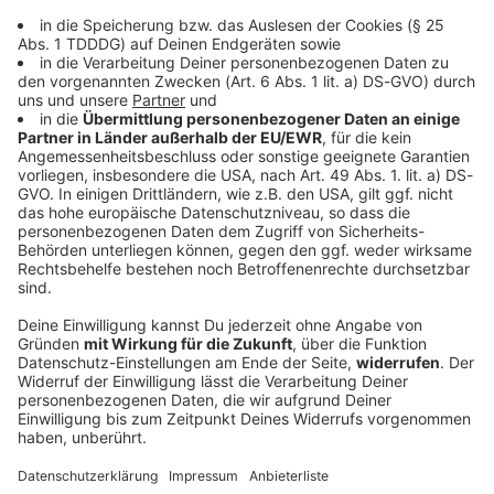
Xmas Corner
Hier gibt es alles, was ihr für ein rockendes Fest
braucht!
Der Original ROCK ANTENNE
ROCKventskalender 2024: Täglich Geschenke
sichern!
Enter Santaman! Am 1.12. startet unser traditioneller
ROCK ANTENNE ROCKventskalender - der
Adventskalender für euch, der richtig rockt! Jeder Tag
ein Geschenke-Highlight: klickt euch rein oder lasst
euch mit unserem App Pushnachrichten Verteiler
erinnern!