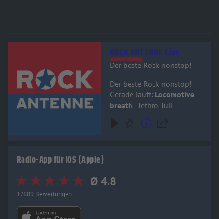
Audiotitel - ROCK ANTENNE Live
ROCK ANTENNE Live
Der beste Rock nonstop!
Der beste Rock nonstop!
Gerade läuft:
Locomotive
breath
- Jethro Tull
Radio-App für iOS (Apple)
Ø 4.8
12609 Bewertungen