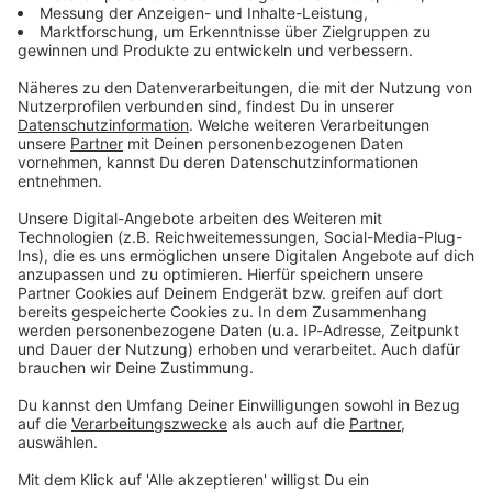
Weihnachten rockt mit ROCK ANTENNE:
Audiotitel - Xmas Rock
Xmas Rock
Genieße die besinnliche
Zeit mit den besten
Christmas Rocksongs
Gerade läuft:
God rest ye
merry gentlemen
- Rob
Halford with family and
friends
Weihnachten