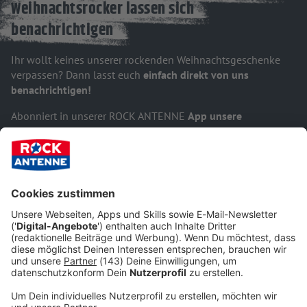
Weihnachtsrocker lassen sich
benachrichtigen
Ihr wollt keines unserer rockenden Weihnachtsgeschenke
verpassen? Dann lasst euch
einfach direkt von uns
benachrichtigen!
Abonniert in unserer ROCK ANTENNE
App unsere
"ROCKventskalender"-Pushmitteilungen
und lasst euch so
einmal täglich den Link zum aktuellen Türchen
aufs
Smartphone schicken. Ganz einfach und bequem - it's so
easy! :-)
Ihr findet die Pushnachrichten
im "Für dich"-Bereich unter
"Einstellungen".
ROCK ANTENNE App downloaden
Pushnachrichten in der App aktivieren