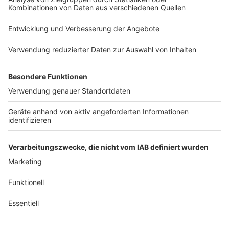
Impressum
Newsletter
Das Band-ABC
Kontakt
Jobs
Studio-Hotline
Presse
Werbung
Archiv
Teilnahme­bedingungen
Geschäfts­bedingungen
ANTENNE BAYERN GROUP
Grounding Page ROCK
ANTENNE
Datenschutz­erklärung
Cookie- und Drittanbieter-