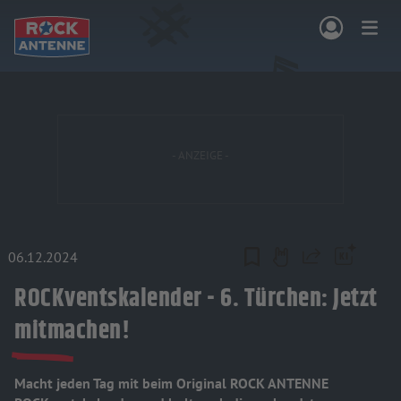
Zum Hauptinhalt springen
NG & PROGRAMM
AKTIONEN & KONZERTE
MUSIK
ROCKCOMMUNITY
SHOPPEN
06.12.2024
Teilen
ROCKventskalender - 6. Türchen: Jetzt
mitmachen!
Macht jeden Tag mit beim Original ROCK ANTENNE