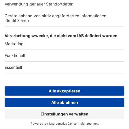
Archiv
Teilnahme­bedingungen
Geschäfts­bedingungen
ANTENNE BAYERN GROUP
Grounding Page ROCK
ANTENNE
Datenschutz­erklärung
Cookie- und Drittanbieter-
einstellungen
Persönliche Datenkontrolle
ROCK ANTENNE Live
Jethro Tull – Locomotive breath