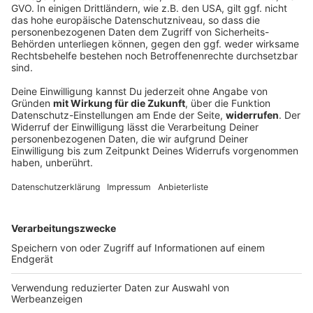
braucht!
Der Original ROCK ANTENNE
ROCKventskalender 2024: Täglich Geschenke
sichern!
Enter Santaman! Am 1.12. startet unser traditioneller
ROCK ANTENNE ROCKventskalender - der
Adventskalender für euch, der richtig rockt! Jeder Tag
ein Geschenke-Highlight: klickt euch rein oder lasst
euch mit unserem App Pushnachrichten Verteiler
erinnern!
DEINE GEMERKTEN ARTIKEL
Du hast dir noch keine Artikel gemerkt
Markiere sie hierfür mit einem