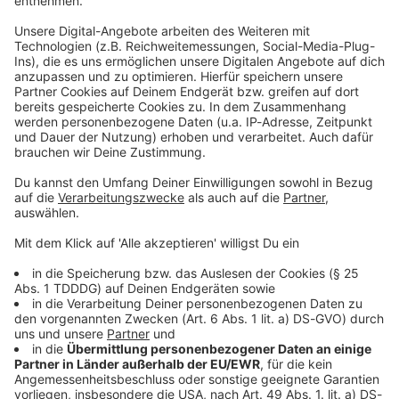
Christmas Rocksongs
Gerade läuft:
Winter
wonderland
- Brian Setzer
Weihnachten
Xmas Corner
Hier gibt es alles, was ihr für ein rockendes Fest