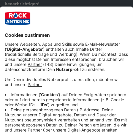
benachrichtigen!
Abonniert in unserer ROCK ANTENNE
App unsere
"ROCKventskalender"-Pushmitteilungen
und lasst euch so
einmal täglich den Link zum aktuellen Türchen
aufs
Smartphone schicken. Ganz einfach und bequem - it's so
easy! :-)
Ihr findet die Pushnachrichten
im "Für dich"-Bereich unter
"Einstellungen".
ROCK ANTENNE App downloaden
Pushnachrichten in der App aktivieren