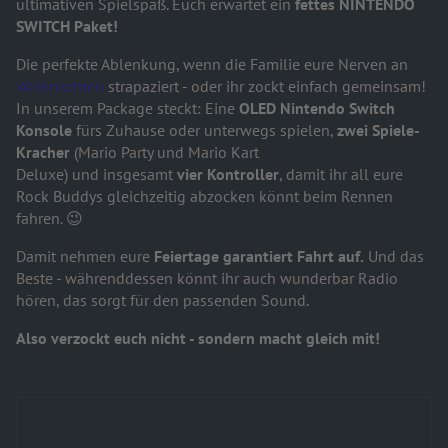
ultimativen Spielspaß. Euch erwartet ein
fettes NINTENDO
SWITCH Paket!
Die perfekte Ablenkung, wenn die Familie eure Nerven an
Weihnachten
strapaziert - oder ihr zockt einfach gemeinsam!
In unserem Package steckt: Eine
OLED Nintendo Switch
Konsole
fürs Zuhause oder unterwegs spielen,
zwei Spiele-
Kracher
(Mario Party und Mario Kart
Deluxe) und insgesamt
vier Kontroller
, damit ihr all eure
Rock Buddys gleichzeitig abzocken könnt beim Rennen
fahren. 😉
Damit nehmen eure
Feiertage garantiert Fahrt auf.
Und das
Beste - währenddessen könnt ihr auch wunderbar Radio
hören, das sorgt für den passenden Sound.
Also verzockt euch nicht - sondern macht gleich mit!