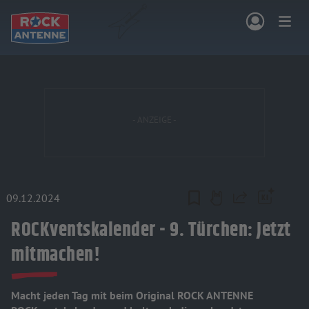
Zum Hauptinhalt springen
NG & PROGRAMM
AKTIONEN & KONZERTE
MUSIK
ROCKCOMMUNITY
SHOPPEN
09.12.2024
Teilen
ROCKventskalender - 9. Türchen: Jetzt
mitmachen!
Macht jeden Tag mit beim Original ROCK ANTENNE