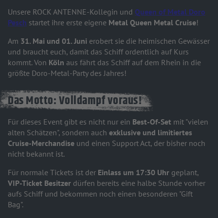
Unsere ROCK ANTENNE-Kollegin und
Queen of Metal Doro
Pesch
startet ihre erste eigene
Metal Queen Metal Cruise
!
Am
31. Mai und 01. Juni
erobert sie die heimischen Gewässer
und braucht euch, damit das Schiff ordentlich auf Kurs
kommt. Von
Köln
aus fährt das Schiff auf dem Rhein in die
größte Doro-Metal-Party des Jahres!
Das Motto: Volldampf voraus!
Für dieses Event gibt es nicht nur ein
Best-Of-Set
mit "vielen
alten Schätzen", sondern auch
exklusive und limitiertes
Cruise-Merchandise
und einen Support Act, der bisher noch
nicht bekannt ist.
Für normale Tickets ist der
Einlass um 17:30 Uhr
geplant,
VIP-Ticket Besitzer
dürfen bereits eine halbe Stunde vorher
aufs Schiff und bekommen noch einen besonderen "Gift
Bag".