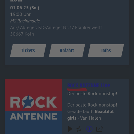
01.06.25 (So.)
19:00 Uhr
MS Rheinmagie
An-/ Ableger: KD-Anleger Nr. 1/ Frankenwerft
50667 Köln
Tickets
Anfahrt
Infos
Audiotitel - ROCK ANTENNE Live
ROCK ANTENNE Live
Der beste Rock nonstop!
Der beste Rock nonstop!
Gerade läuft:
Beautiful
girls
- Van Halen