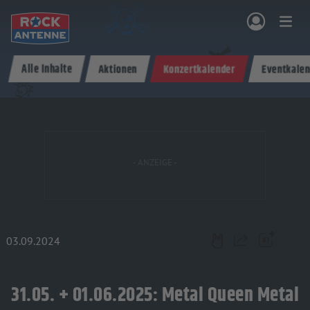
Zum Hauptinhalt springen
Alle Inhalte
Aktionen
Konzertkalender
Eventkalen
NG & PROGRAMM
AKTIONEN & KONZERTE
MUSIK
ROCKCOMMUNITY
SHOPPEN
03.09.2024
Teilen
31.05. + 01.06.2025: Metal Queen Metal