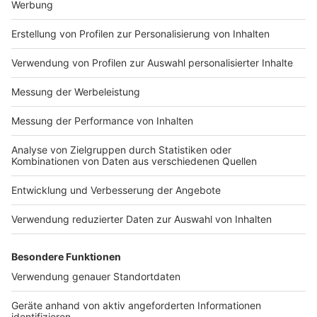
Nutzungsbedingungen
ROCK ANTENNE
Region wechseln
Impressum
Newsletter
Das Band-ABC
Kontakt
Jobs
Studio-Hotline
Presse
Werbung
Archiv
Teilnahme­bedingungen