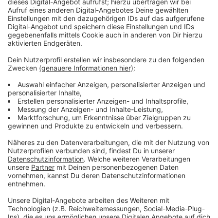
Keep on rocking!
Verpass' nichts mehr mit unserem kostenlosen ROCK
ANTENNE Rock-Newsletter. Ob Musiknews,
Interviews, Quizspaß oder unsere neuesten Aktionen -
wir informieren dich.
Zum Newsletter anmelden