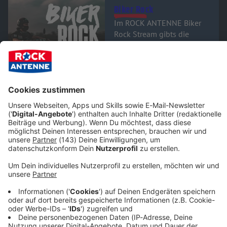
Audiotitel - Biker Rock
Biker Rock
Im ROCK ANTENNE Biker
Rock Stream gibts die
besten Rock-Songs für
Motorradfahrer und PS-
Fans.
Rock-Songs für PS-Fans
Gerade läuft:
Speed
- Zwo
Eins Risiko
Audiotitel - Melodic Rock
Melodic Rock
Die besten Rocksongs zum
Schwelgen und Träumen.
Auf die sanfte Tour!
Gerade läuft:
Dangerous