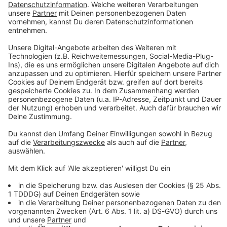
12600 Bewertungen
Radio-App für Android
Ø 4.7
21453 Bewertungen
Keep on rocking!
Verpass' nichts mehr mit unserem kostenlosen ROCK
ANTENNE Rock-Newsletter. Ob Musiknews,