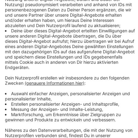
Game
- Tommy Shaw
Audiotitel - Live Rock
Live Rock
Die Besten der Besten live
on stage - das pure
Konzert-Gefühl im
Webstream!
Das pure Konzert-Gefühl
Gerade läuft:
Wherever I
may roam (live)
- Metallica
Radio-App für iOS (Apple)
Ø 4.8