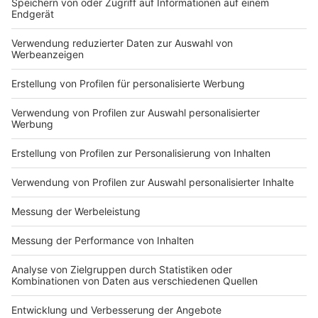
Nutzungsbedingungen
ROCK ANTENNE
Region wechseln
Impressum
Newsletter
Das Band-ABC