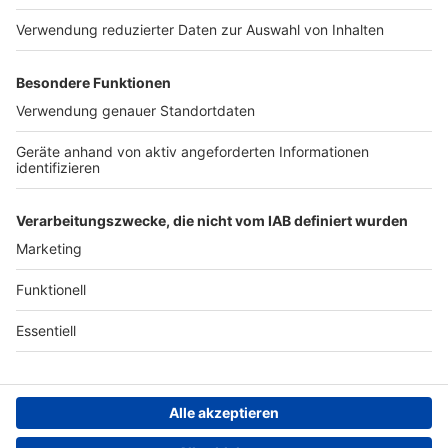
Kontakt
Jobs
Studio-Hotline
Presse
Werbung
Archiv
Teilnahme­bedingungen
Geschäfts­bedingungen
ANTENNE BAYERN GROUP
Grounding Page ROCK
ANTENNE
Datenschutz­erklärung
Cookie- und Drittanbieter-
einstellungen
Persönliche Datenkontrolle