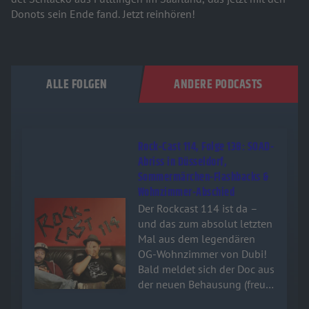
Donots sein Ende fand. Jetzt reinhören!
ALLE FOLGEN
ANDERE PODCASTS
Rock-Cast 114, Folge 138: SOAD-
Abriss in Düsseldorf,
Sommermärchen-Flashbacks &
Wohnzimmer-Abschied
Audiotitel - Rock-Cast 114, Folge 138: SOAD-Abriss in 
Der Rockcast 114 ist da –
und das zum absolut letzten
Mal aus dem legendären
OG-Wohnzimmer von Dubi!
Bald meldet sich der Doc aus
der neuen Behausung (freut
euch schon mal auf feinsten