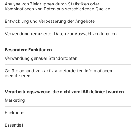
Impressum
Newsletter
Das Band-ABC
Kontakt
Jobs
Studio-Hotline
Presse
Werbung
Archiv
Teilnahme­bedingungen
Geschäfts­bedingungen
ANTENNE BAYERN GROUP
Grounding Page ROCK
ANTENNE
Datenschutz­erklärung