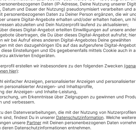
 speedy recovery, all the best, and hope they'll be able to annou
 11:15 / 15min
erview, we sit down for a massive chat with one of the most exci
bout the blood, sweat, and tears that went into crafting their b
iller behind-the-scenes stories from the road, proving once again w
d hope they'll be able to announce new tour dates very soon!
/ EXODUS
olge von Tuff Stuff wird es brachial! Thrash-Legende Gary Holt vo
NE Interview zu Gast. Er spricht mit unserem Metal Moser über
nd wie sich die Band heute anfühlt. Ein besonderes Highlight: Gary
 alten“ Sängers Rob Dukes kam und was das für den Sound der B
nz wichtige Frage: Was hat es eigentlich mit Garys Definition von 