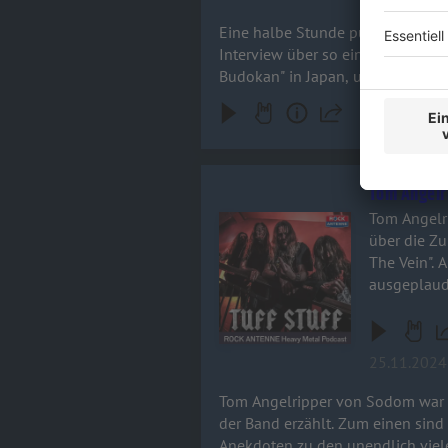
Eine halbe Stunde pure Unterha
Interview über so einige Themen 
Budokan" in Japan, und zum and
Tom Angelr
Tom Angelr
Audiotitel - Tom Angelripper / 
über die Zu
The Vein".
ausgeplaude
25.11.2024
Tom Angelripper von Sodom war b
der Band erzählt. Zum einen sind
Anekdoten zu den unendlich viel