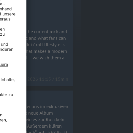
nce new tour dates very soon!
ting acts in the current rock and
rand-new music and what fans can
hy the rock 'n' roll lifestyle is
21.05.2026 11:15 / 15min
n Exodus ist bei uns im exklusiven
 das gewaltige neue Album
 verrät uns, wie es zur Rückkehr
and bedeutet. Außerdem klären
„bezahltem Urlaub“ auf sich? Packt