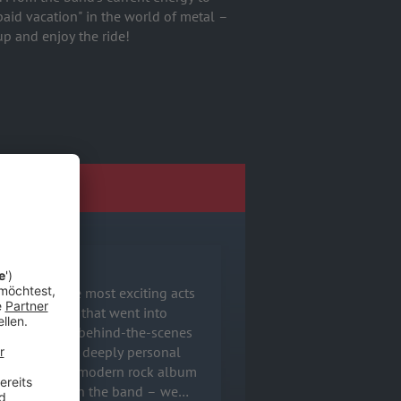
paid vacation" in the world of metal –
up and enjoy the ride!
E PODCASTS
h one of the most exciting acts
t, and tears that went into
e some killer behind-the-scenes
y personal
ng that makes a modern rock album