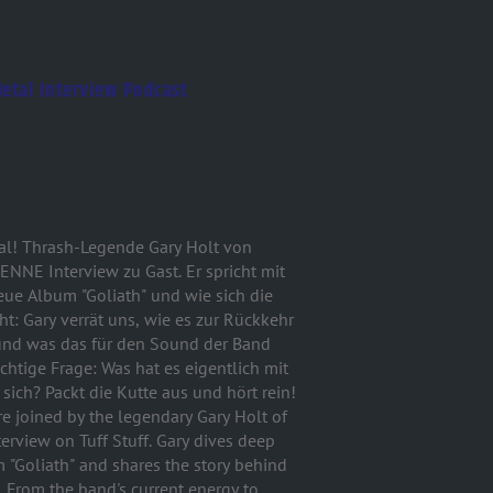
etal Interview Podcast
hial! Thrash-Legende Gary Holt von
NNE Interview zu Gast. Er spricht mit
ue Album "Goliath" und wie sich die
t: Gary verrät uns, wie es zur Rückkehr
und was das für den Sound der Band
htige Frage: Was hat es eigentlich mit
sich? Packt die Kutte aus und hört rein!
re joined by the legendary Gary Holt of
view on Tuff Stuff. Gary dives deep
m "Goliath" and shares the story behind
. From the band's current energy to