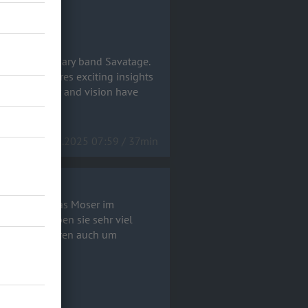
om the legendary band Savatage.
ights
ose creativity and vision have
13.03.2025 07:59 / 37min
hat mit Thomas Moser im
r allem haben sie sehr viel
 und zum anderen auch um