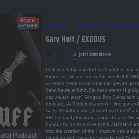
TUFF STUFF - Der ROCK ANTENNE Heavy M
Gary Holt / EXODUS
Jetzt abonnieren
In dieser Folge von Tuff Stuff wird es brac
Exodus ist bei uns im exklusiven ROCK ANTE
unserem Metal Moser über das gewaltige ne
Band heute anfühlt. Ein besonderes Highligh
des „neuen alten“ Sängers Rob Dukes kam 
bedeutet. Außerdem klären wir eine ganz wic
Garys Definition von „bezahltem Urlaub“ auf 
+++ Get ready for some serious thrash! We a
Exodus for an exclusive ROCK ANTENNE inter
into the creation of their massive new albu
reuniting with "new old" vocalist Rob Dukes