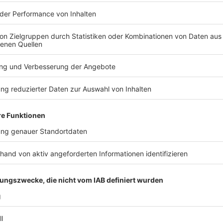
 07:59 / 37min
terview, we have the privilege of speaking with Chris Caffery fr
is iconic band, which has captivated fans around the globe. Chris shares exciting ins
 also pay tribute to the band's visionary founder, Paul O'Neil, wh
eady for a conversation filled with musical history!
 / HELLOWEEN
 Stunde pure Unterhaltung: Helloween-Schlagzeuger Dani Löble 
WEEN
ROCK ANTENNE Interview über so einige Themen geredet - aber vo
s geht zum einen um das Live Album "Live At Budokan" in Japan,
ücher und Ruhe beim Konzert. Viel Spaß beim Anschauen!
 15:41 / 33min