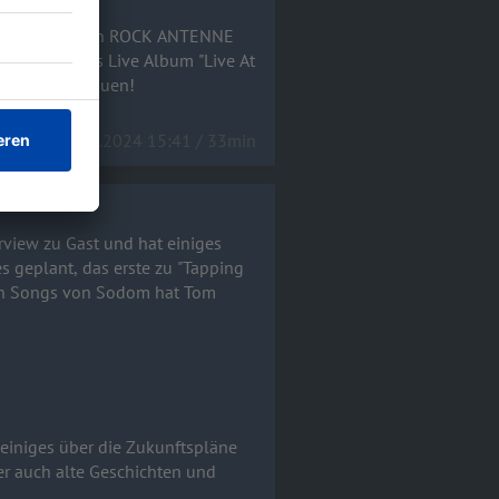
r im exklusiven ROCK ANTENNE
 einen um das Live Album "Live At
ß beim Anschauen!
12.12.2024 15:41 / 33min
iew zu Gast und hat einiges
s geplant, das erste zu "Tapping
len Songs von Sodom hat Tom
iniges über die Zukunftspläne
er auch alte Geschichten und