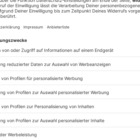
 Tour gehen und was sie an Überraschungen dafür geplant haben, erf
 12:20 / 20min
or, Mille Petrozza, hat mit uns im exklusiven ROCK ANTENNE Int
 das im Januar 2026 erschienen ist. Unser Metal Moser hat den Roc
en zu Klassiker-Alben macht. Mit wem Kreator auf Tour gehen un
er - hört rein!
ery / SAVATAGE
usive ROCK ANTENNE interview, we have the privilege of speaking 
AGE
and Savatage. We explore the miracle of the reunion of this iconi
 concerts and we also pay tribute to the
onary founder, Paul O'Neil, whose creativity and vision have prof
sation filled with musical history!