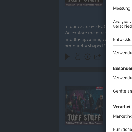
13.03.2025
In our exclusive ROCK ANTENNE in
We explore the miracle of the reunion of th
into the upcoming concerts and we
profoundly shaped Savatage. Get r
Dani Löble
Eine halbe
Audiotitel - Dani Löble / HELLO
exklusiven 
gelacht! E
Kindermalb
12.12.2024