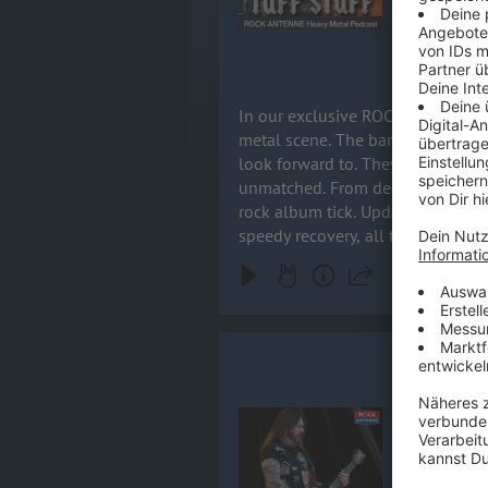
wish them a
21.05.2026
In our exclusive ROCK ANTENNE Int
metal scene. The band opens up a
look forward to. They share some k
unmatched. From deeply personal inspirations to technical studio insights, this conversation covers everything that makes a modern
rock album tick. Update: Unfortunately, the entire tour has been cancelled due to health reasons within the band – we wish them a
speedy recovery, all the best, an
Gary Holt 
In dieser F
ROCK ANTEN
Audiotitel - Gary Holt / EXODUS
"Goliath" u
des „neuen
wir eine ga