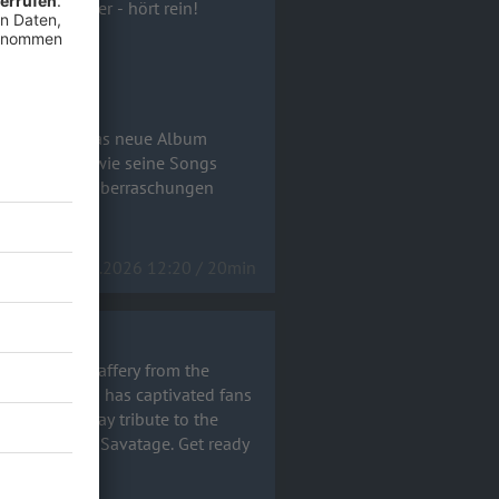
ahrt ihr hier - hört rein!
erview über das neue Album
ker gefragt, wie seine Songs
d was sie an Überraschungen
27.01.2026 12:20 / 20min
with Chris Caffery from the
c band, which has captivated fans
oundly shaped Savatage. Get ready