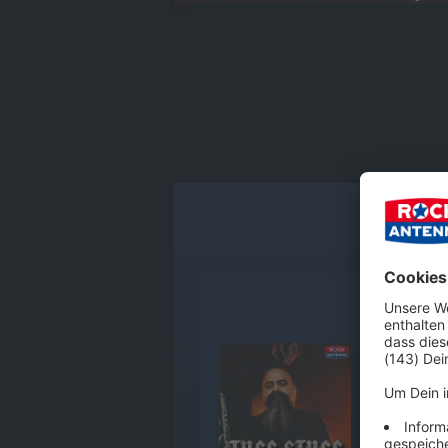
ALLE FOL
Tony Campo
In our excl
in the curr
Audiotitel - Tony Campos / STATI
crafting th
stories from t
inspiration
tick. Update: Unfortunately, the entire tour has been cancelled due to health reasons within the band – we