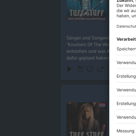
Kreator auf
27.01.2026
Sänger und Songwriter von Kreat
"Krushers Of The World" geredet,
entstehen und was Klassiker-Alb
dafür geplant haben, erfahrt ihr hi
Chris Caff
In our excl
Audiotitel - Chris Caffery / SAVAT
legendary b
around the globe. Chris shares exciting insights into the upcoming
band's visi
for a conver