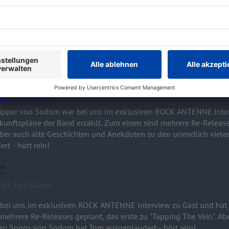
ltung: Helloween-Schlagzeuger Dani Löble hat mit Thomas Mose
geredet - aber vor allem haben sie sehr viel gelacht! Es geht zum
eren auch um Kindermalbücher und Ruhe beim Konzert. Viel Spa
ipper / SODOM
ipper von Sodom war bei uns im exklusiven ROCK ANTENNE Interv
SODOM
kunftspläne der Band erzählt. Zum einen sind mehrere Re-Release
 Aber auch alte Geschichten und Anekdoten zu den unendlich vie
rt - hört rein!
 11:51 / 33min
ei uns im exklusiven ROCK ANTENNE Interview zu Gast und hat e
 mehrere Re-Releases geplant, das erste zu "Tapping The Vein". Ab
en Songs von Sodom hat Tom ausgeplaudert - hört rein!