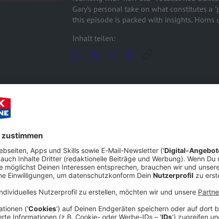
Gary’s personal take on what constitutes a "
this episode is packed with insights. Horns 
Inhalt teilen:
GEN
ANDER
s / STATIC-X
usive ROCK ANTENNE Interview, we sit down for a massive chat wit
ent rock and metal scene. The band opens up about the blood, swea
C-X
eir brand-new music and what fans can look forward to. They shar
he road, proving once again why the rock 'n' roll lifestyle is unmatched. From deepl
s to technical studio insights, this conversation covers everythi