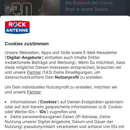
Die Blütezeit des Classic
Rock in einem Stream
Die Blütezeit des Classic
Rock
Gerade läuft:
Lay down
sally
- Eric Clapton