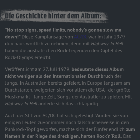
Die Geschichte hinter dem Album:
"No stop signs, speed limits, nobody's gonna slow me
down!"
Diese Kampfansage von
AC/DC
war im Jahr 1979
durchaus wörtlich zu nehmen, denn mit
Highway To Hell
haben die australischen Rock-Legenden den Gipfel des
Rock-Olymps erreicht.
Veröffentlicht am 27. Juli 1979,
bedeutete dieses Album
nicht weniger als den internationalen Durchbruch
der
Jungs
.
In Australien bereits gefeiert, in Europa langsam am
Durchstarten, weigerten sich vor allem die USA - der größte
Musikmarkt - lange Zeit, Songs der Australier zu spielen. Mit
Highway To Hell
änderte sich das schlagartig.
Auch der Stil von AC/DC hat sich gefestigt. Wurden sie von
einigen Leuten zuvor immer noch fälschlicherweise in den
Punkrock-Topf geworfen, machte sich der Fünfer endlich
zum
Namen in der Riege des dreckigen, harten Rock'n'Roll.
Das