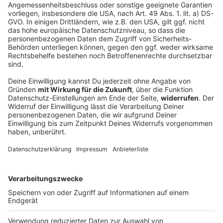
Die 10 besten Rock-Songs... zum Abkühlen bei
Sommerhitze
Zu den heißen Temperaturen draußen gibt es coole
Rock-Songs bei ROCK ANTENNE - und die 10 absolut
erfrischendsten
Rock-Songs hier zum Abkühlen.
DEINE GEMERKTEN ARTIKEL
Du hast dir noch keine Artikel gemerkt
Markiere sie hierfür mit einem