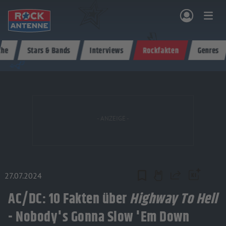
Zum Hauptinhalt springen
che
Stars & Bands
Interviews
Rockfakten
Genres
NG & PROGRAMM
AKTIONEN & KONZERTE
MUSIK
ROCKCOMMUNITY
SHOPPEN
27.07.2024
Teilen
AC/DC: 10 Fakten über
Highway To Hell
- Nobody's Gonna Slow 'Em Down