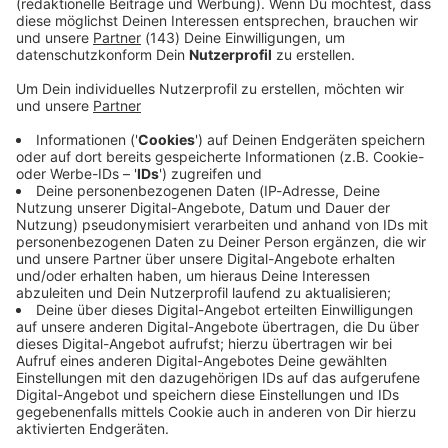
Noch im Februar wurde seine Leiche nach Australien
überführt.
Am 1. März 1980 wurde Bon Scott im Kreise
seiner Familie und seiner Band-Kollegen beigesetzt.
Noch
heute ist sein Grab und die Gedenk-Statue in Fremantle
Pilgerstätte für viele AC/DC-Fans.
Es ist tragisch, dass ein so großartiger Sänger so früh gehen
musste, doch seine Stimme lebt in seinen Songs - "We
Salute You" Bon Scott, Rock in Peace!
Mehr AC/DC auf ROCK ANTENNE:
Rock Quiz