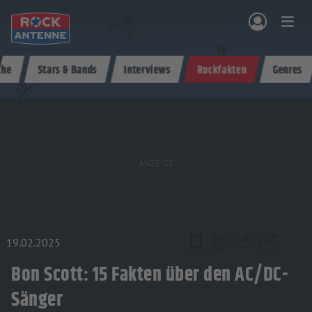
Zum Hauptinhalt springen
che
Stars & Bands
Interviews
Rockfakten
Genres
NG & PROGRAMM
AKTIONEN & KONZERTE
MUSIK
ROCKCOMMUNITY
SHOPPEN
19.02.2025
Teilen
Bon Scott: 15 Fakten über den AC/DC-
Sänger