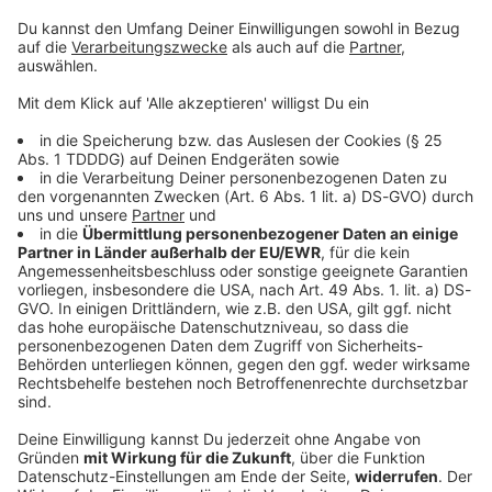
rockenden Meilenstein mit höllisch heißen Fakten zum
Durchklicken - viel Spaß!
DAS KÖNNTE DICH AUCH INTERESSIEREN
Rockfakten
Die 10 besten Rock-Songs... zum Abkühlen bei
Sommerhitze
Zu den heißen Temperaturen draußen gibt es coole