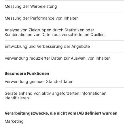
Nutzungsbedingungen
ROCK ANTENNE
Region wechseln
Impressum
Newsletter
Das Band-ABC
Kontakt
Jobs
Studio-Hotline
Presse
Werbung
Archiv
Teilnahme­bedingungen
Geschäfts­bedingungen
ANTENNE BAYERN GROUP
Grounding Page ROCK