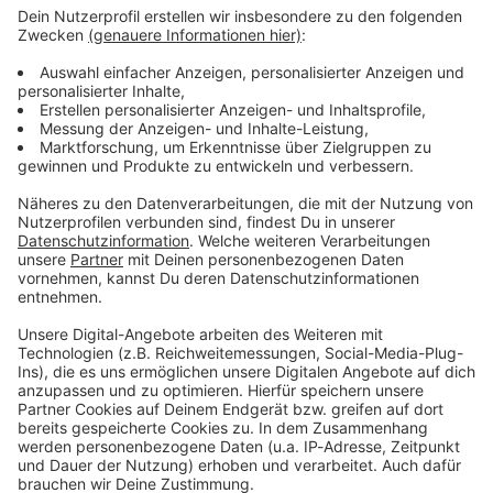
Are You Ready: Wie textsicher bist du bei AC/DC?
Du singst von
High Voltage
bis
POWER UP
alles mit, was
AC/DC zu bieten haben? Dann teste jetzt wie textsicher
du wirklich bist! Viel Spaß bei unserem AC/DC-Lyrics
Quiz!
AC/DC: 10 Fakten über
Highway To Hell
- Nobody's
Gonna Slow 'Em Down
Vor über 43 Jahren schafften AC/DC den internationalen
Durchbruch mit
Highway To Hell
! Wir feiern den