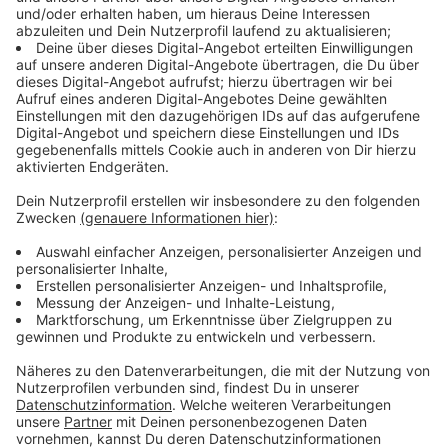
Eigene
What is this that stands before me: Wie gut kennt ihr Black
Sabbath?
Eigene
Metal nonstop im kostenlosen ROCK
ANTENNE Stream: