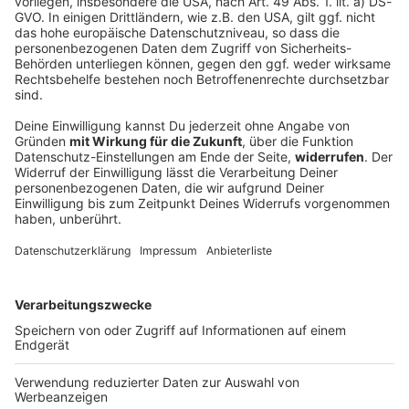
Best of Grunge
1991 war DAS Jahr der Grunge-Ära! Zum 30-jährigen
Jubiläum feiern wir die Aushänge-schilder des Genres.
Also: Radio an für unser ROCK ANTENNE Samstags-
Special am 25.09. von 08 bis 18 Uhr!
DEINE GEMERKTEN ARTIKEL
Du hast dir noch keine Artikel gemerkt
Markiere sie hierfür mit einem