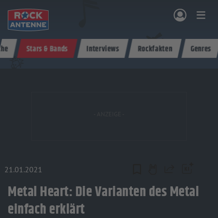
Zum Hauptinhalt springen
che
Stars & Bands
Interviews
Rockfakten
Genres
NG & PROGRAMM
AKTIONEN & KONZERTE
MUSIK
ROCKCOMMUNITY
SHOPPEN
21.01.2021
Teilen
Metal Heart: Die Varianten des Metal
einfach erklärt