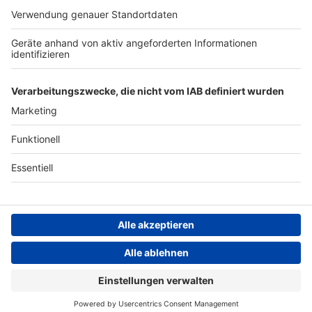
Archiv
Teilnahme­bedingungen
Geschäfts­bedingungen
ANTENNE BAYERN GROUP
Grounding Page ROCK
ANTENNE
Datenschutz­erklärung
Cookie- und Drittanbieter-
einstellungen
Persönliche Datenkontrolle
ROCK ANTENNE Live
Bon Jovi – Bed of roses