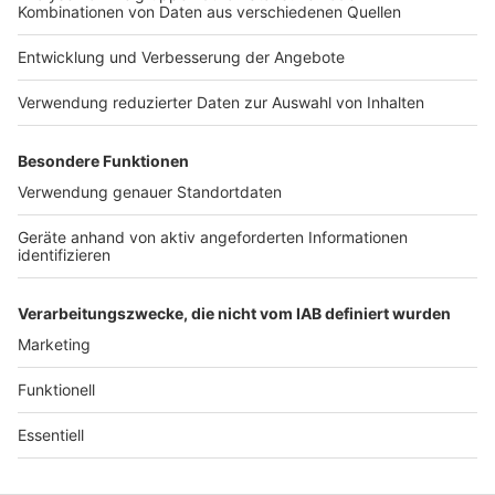
Impressum
Newsletter
Das Band-ABC
Kontakt
Jobs
Studio-Hotline
Presse
Werbung
Archiv
Teilnahme­bedingungen
Geschäfts­bedingungen
ANTENNE BAYERN GROUP
Grounding Page ROCK
ANTENNE
Datenschutz­erklärung
Cookie- und Drittanbieter-