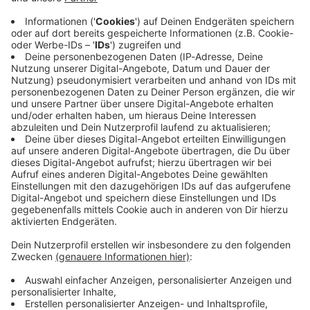
Rock im Park war ein Fest(ival) - und wir freuen uns schon
jetzt auf ein Wiedersehen mit euch im nächsten Jahr!
Rock im
Park/Rock am Ring 2023 steigen von 02. bis 04. Juni 2023.
Alle Infos gibt es auf den jeweiligen Homepages von
Rock
im Park
und
Rock am Ring
.