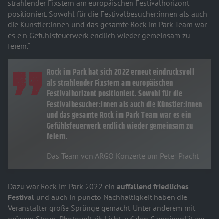
strahlender Fixstern am europäischen Festivalhorizont
positioniert. Sowohl für die Festivalbesucher:innen als auch
die Künstler:innen und das gesamte Rock im Park Team war
es ein Gefühlsfeuerwerk endlich wieder gemeinsam zu
feiern.“
Rock im Park hat sich 2022 erneut eindrucksvoll
als strahlender Fixstern am europäischen
Festivalhorizont positioniert. Sowohl für die
Festivalbesucher:innen als auch die Künstler:innen
und das gesamte Rock im Park Team war es ein
Gefühlsfeuerwerk endlich wieder gemeinsam zu
feiern.
Das Team von ARGO Konzerte um Peter Pracht
Dazu war Rock im Park 2022 ein
auffallend friedliches
Festival
und auch in puncto Nachhaltigkeit haben die
Veranstalter große Sprünge gemacht. Unter anderem mit
grünem Strom, Photovoltaik-Licht auf den Campingplätzen,