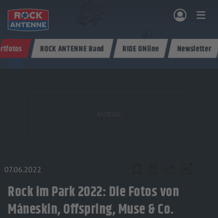
Zum Hauptinhalt springen
rtfotos
ROCK ANTENNE Band
RIDE ONline
Newsletter
NG & PROGRAMM
AKTIONEN & KONZERTE
MUSIK
ROCKCOMMUNITY
SHOPPEN
07.06.2022
Teilen
Rock im Park 2022: Die Fotos von
Måneskin, Offspring, Muse & Co.