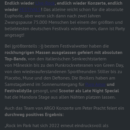
Endlich wieder
Live-Rock
, endlich wieder Konzerte, endlich
wieder
FESTIVALS
!
Das alleine reicht schon für die absolute
Euphorie, aber wenn sich dann nach zwei Jahren
Zwangspause 75.000 Menschen bei einem der größten und
beliebtesten deutschen Festivals wiedersehen, dann ist Party
angesagt!
Bei (größtenteils :-)) bestem Festivalwetter haben die
rockhungrigen Massen ausgelassen gefeiert mit absoluten
Top-Bands
, von den italienischen Senkrechtstartern
von Måneskin bis zu den Punkrockveteranen von Green Day,
von den wiederauferstandenen Sportfreunden Stiller bis zu
Placebo, Muse und den Deftones. Die Broilers haben am
Samstagabend im Sonnenuntergang für
Puro Amor
und
Festivalidylle
gesorgt, und
Scooter als Late Night Special
hat die Mandora Stage aus allen Nähten platzen lassen.
Auch das Team von ARGO Konzerte um Peter Pracht feiert ein
durchweg positives Ergebnis:
„Rock im Park hat sich 2022 erneut eindrucksvoll als