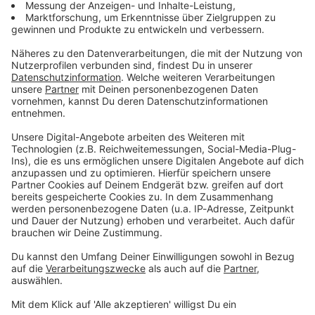
Unsere Fotos von einigen Konzerthighlights seht ihr in den
Galerien. Viel Spaß beim Durchklicken!
Nonstop Festival für die Ohren im kostenlosen Stream:
Audiotitel - Live Rock
Live Rock
Die Besten der Besten live
on stage - das pure
Konzert-Gefühl im
Webstream!
Das pure Konzert-Gefühl
Gerade läuft:
Geboren zu
gewinnen (live)
- Broilers