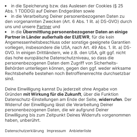
DAS KÖNNTE DICH AUCH INTERESSIEREN
SUMMER BREEZE Open Air: Festival offiziell auf 2022
verschoben
Wir hatten trotz allem weiter gehofft, aber nun ist es
offiziell: Das SUMMER BREEZE Open Air wird 2021 nicht
stattfinden. Wir sind traurig, freuen uns umso mehr auf
nächstes Jahr und haben hier alle Infos für euch
gesammelt.