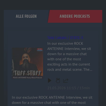
ALLE FOLGEN
ANDERE PODCASTS
Tony Campos / STATIC-X
In our exclusive ROCK
ANTENNE Interview, we sit
Audiotitel - Tony Campos / STATIC-X
down for a massive chat
with one of the most
exciting acts in the current
rock and metal scene. The
band opens up about the
blood, sweat, and tears that
went into crafting their
21.05.2026 11:15 / 15min
brand-new music and what
fans can look forward to.
In our exclusive ROCK ANTENNE Interview, we sit
They share some killer
down for a massive chat with one of the most
behind-the-scenes stories