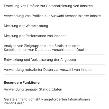
Nutzungsbedingungen
ROCK ANTENNE
Region wechseln
Impressum
Newsletter
Das Band-ABC
Kontakt
Jobs
Studio-Hotline
Presse
Werbung
Archiv
Teilnahme­bedingungen
Geschäfts­bedingungen