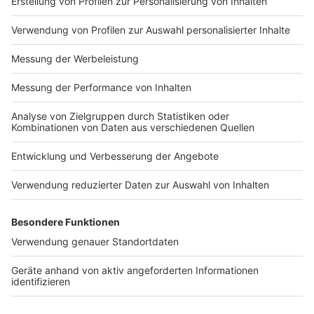
Nutzungsbedingungen
ROCK ANTENNE
Region wechseln
Impressum
Newsletter
Das Band-ABC
Kontakt
Jobs
Studio-Hotline
Presse
Werbung
Archiv
Teilnahme­bedingungen
Geschäfts­bedingungen