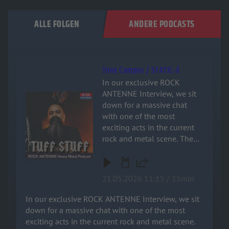
ALLE FOLGEN
ANDERE PODCASTS
Tony Campos / STATIC-X
In our exclusive ROCK
ANTENNE Interview, we sit
Audiotitel - Tony Campos / STATIC-X
down for a massive chat
with one of the most
exciting acts in the current
rock and metal scene. The
band opens up about the
blood, sweat, and tears that
went into crafting their
21.05.2026 11:15 / 15min
brand-new music and what
fans can look forward to.
In our exclusive ROCK ANTENNE Interview, we sit
They share some killer
down for a massive chat with one of the most
behind-the-scenes stories
exciting acts in the current rock and metal scene.
from the road, proving once