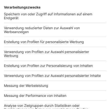
Nutzungsbedingungen
ROCK ANTENNE
Region wechseln
Impressum
Newsletter
Das Band-ABC
Kontakt
Jobs
Studio-Hotline
Presse