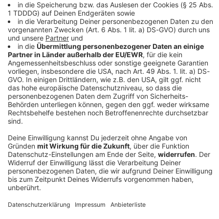
Alternative Rock: Genre, Geschichte, Merkmale,
Künstler & Songs
Lust auf echte Musik, die nicht den üblichen Regeln
folgt? Wir nehmen euch mit auf eine Reise durch den
Alternative Rock – von Underground-Wurzeln bis zu den
Hymnen einer ganzen Generation.
DEINE GEMERKTEN ARTIKEL
Du hast dir noch keine Artikel gemerkt
Markiere sie hierfür mit einem