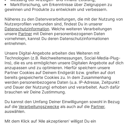
AEROSMITH: Alles über die Blues-Rocker aus Boston
Aerosmith gehören zur Rockgeschichte, wie auch die
"Toxic Twins" zur Band gehören. Hier haben wir alles
rund um Steven Tyler, Joe Perry und die Bandgeschichte
für euch!
Nach oben >
DAS KÖNNTE DICH AUCH INTERESSIEREN
Genres