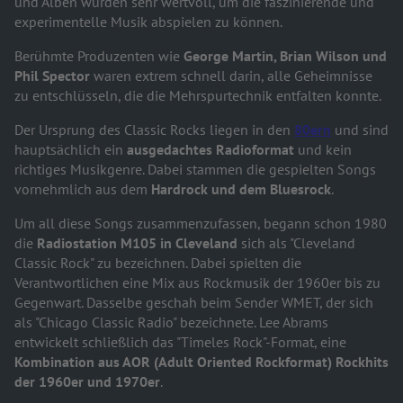
und Alben wurden sehr wertvoll, um die faszinierende und
experimentelle Musik abspielen zu können.
Berühmte Produzenten wie
George Martin, Brian Wilson und
Phil Spector
waren extrem schnell darin, alle Geheimnisse
zu entschlüsseln, die die Mehrspurtechnik entfalten konnte.
Der Ursprung des Classic Rocks liegen in den
80ern
und sind
hauptsächlich ein
ausgedachtes Radioformat
und kein
richtiges Musikgenre. Dabei stammen die gespielten Songs
vornehmlich aus dem
Hardrock und dem Bluesrock
.
Um all diese Songs zusammenzufassen, begann schon 1980
die
Radiostation M105 in Cleveland
sich als "Cleveland
Classic Rock" zu bezeichnen. Dabei spielten die
Verantwortlichen eine Mix aus Rockmusik der 1960er bis zu
Gegenwart. Dasselbe geschah beim Sender WMET, der sich
als "Chicago Classic Radio" bezeichnete. Lee Abrams
entwickelt schließlich das "Timeles Rock"-Format, eine
Kombination aus AOR (Adult Oriented Rockformat) Rockhits
der 1960er und 1970er
.