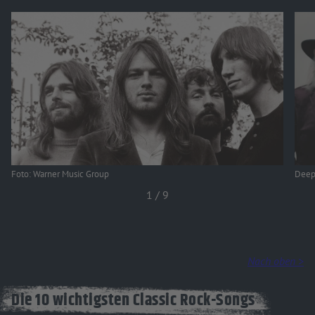
Foto: Warner Music Group
Deep 
1
/
9
Nach oben >
Die 10 wichtigsten Classic Rock-Songs