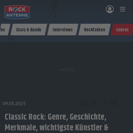
Zum Hauptinhalt springen
che
Stars & Bands
Interviews
Rockfakten
Genres
NG & PROGRAMM
AKTIONEN & KONZERTE
MUSIK
ROCKCOMMUNITY
SHOPPEN
09.05.2025
Teilen
Classic Rock: Genre, Geschichte,
Merkmale, wichtigste Künstler &