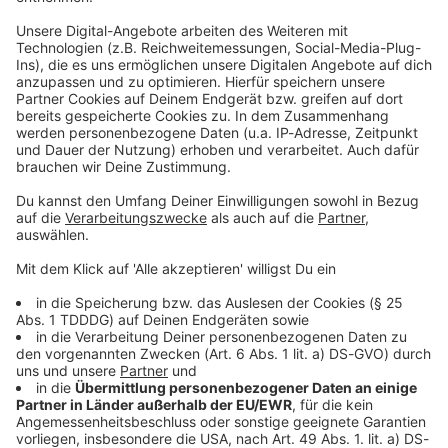
Foto: Amazon
Manche Rockstars erleben Eskapaden- die Geschichte von
Mötley Crue scheint wie eine einzige Eskapade. Drogen, Sex,
verwüstete Hotelzimmer, Schlägereien und
Gefängnisaufenthalte…Mötley Crüe haben so ziemlich jedes
Rockstar-Klischee mitgenommen. Die rasante
Achterbahnfahrt - nach oben wie nachunten - gibt es in „The
Dirt" nachzulesen und wurde inzwischen sogar verfilmt.