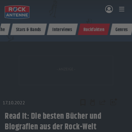
Zum Hauptinhalt springen
che
Stars & Bands
Interviews
Rockfakten
Genres
NG & PROGRAMM
AKTIONEN & KONZERTE
MUSIK
ROCKCOMMUNITY
SHOPPEN
17.10.2022
Teilen
Read It: Die besten Bücher und
Biografien aus der Rock-Welt