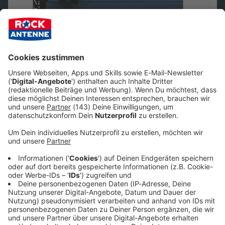
Foto: Amazon
Wenn man Flake Lorenz trifft, möchte man meinen, dass er
ein recht unaufgeregter Typ ist. Dementsprechend sagt der
Untertitel seiner Biografie „Der Tastenficker" schlicht: „An was
ich mich so erinnern kann". Dass er normalerweise mit
Rammstein ganze Arenen abbrennt - im wahrsten Sinne des
Wortes - sieht man dem Buch nicht zwingend an, aber lasst
euch davon nicht täuschen.
Jetzt bei Amazon bestellen!