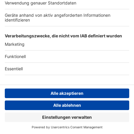
In ..Just Kids: Die Geschichte einer Freundschaft" nimmt uns
Patti mit in ihre Kindheit in New York, als sie sich schwor,
Künstlerin zu werden.
Jetzt bei Amazon bestellen!
Francis Rossi
ROCK ANTENNE Live
Kissin' Dynamite – Glory Days