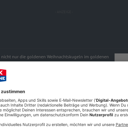
en nicht nur die goldenen Weihnachtskugeln im goldenen
 im großen ROCK ANTENNE
ROCKventskalender
wartet
ier, mit güldenen Weihnachtsgrüßen von unseren
r harte Zeiten zur Seite legen, mit in den
und Oma ein Gebiss aus reinem Edelmetall spendieren
Audiot
 kassieren!