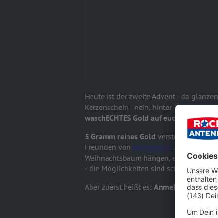
Heute ist der zweite Advent - da glänz
Kerzenschein - nein, hinter Türchen 8
waschECHTES Gold auf euch!
5 Gramm reines Gold
verstecken sich h
Freunden von
Aurimentum
. Könnt ihr fü
Weihnachtsbaum hängen, einschmelzen 
- die Möglichkeiten sind schier endlos.
Aber zuerst heißt es:
Anmelden und Gold