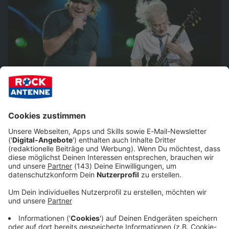
AC/DC
Am 09.06. und 12.06. heißt es: AC/DC live in München!
Die größte Rock'n'Roll-Band der Welt kommt ENDLICH
in unsere Rock City - natürlich präsentiert von ROCK
ANTENNE!