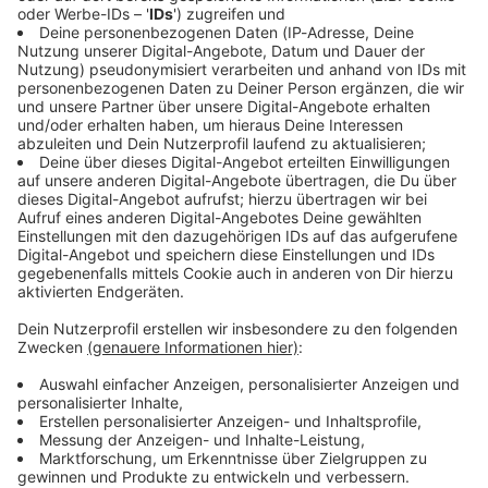
Keep on rocking!
Verpass' nichts mehr mit unserem kostenlosen ROCK
ANTENNE Rock-Newsletter. Ob Musiknews,
Interviews, Quizspaß oder unsere neuesten Aktionen -
wir informieren dich.