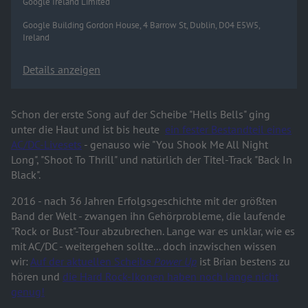
Google Ireland Limited
Google Building Gordon House, 4 Barrow St, Dublin, D04 E5W5,
Ireland
Details anzeigen
Schon der erste Song auf der Scheibe "Hells Bells" ging
unter die Haut und ist bis heute
ein fester Bestandteil eines
AC/DC-Livesets
- genauso wie "You Shook Me All Night
Long", "Shoot To Thrill" und natürlich der Titel-Track "Back In
Black".
2016 - nach 36 Jahren Erfolgsgeschichte mit der größten
Band der Welt -
zwangen ihn Gehörprobleme, die laufende
"Rock or Bust"-Tour abzubrechen. Lange war es unklar, wie es
mit AC/DC - weitergehen sollte... doch inzwischen wissen
wir:
Auf der aktuellen Scheibe
Power Up
ist Brian bestens zu
hören und
die Hard Rock-Ikonen haben noch lange nicht
genug!