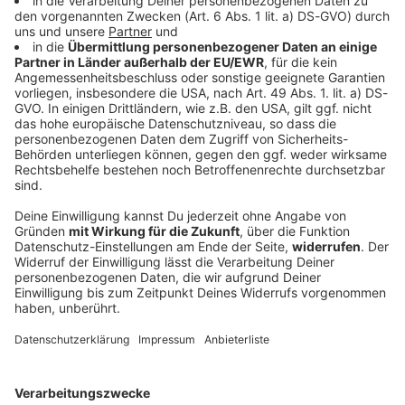
Stars & Bands
Keine Panik: Sechs Fakten über Udo Lindenberg!
Panikrocker und deutsche Rock-Ikone: Das ist Udo
Lindenberg! Wir feiern den 80. Geburtstag vom Mann
mit Hut und Sonnenbrille, darauf ein Eierlikörchen!
DEINE GEMERKTEN ARTIKEL