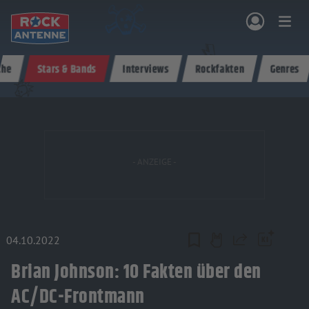
Zum Hauptinhalt springen
che
Stars & Bands
Interviews
Rockfakten
Genres
NG & PROGRAMM
AKTIONEN & KONZERTE
MUSIK
ROCKCOMMUNITY
SHOPPEN
04.10.2022
Teilen
Brian Johnson: 10 Fakten über den
AC/DC-Frontmann