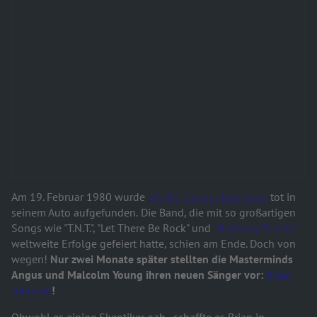
Am 19. Februar 1980 wurde
AC/DC-Sänger Bon Scott
tot in
seinem Auto aufgefunden.
Die Band, die mit so großartigen
Songs wie "T.N.T.", "Let There Be Rock" und
"Highway To Hell"
weltweite Erfolge gefeiert hatte, schien am Ende. Doch von
wegen!
Nur zwei Monate später stellten
die Masterminds
Angus und Malcolm Young ihren neuen Sänger vor:
Brian
Johnson
!