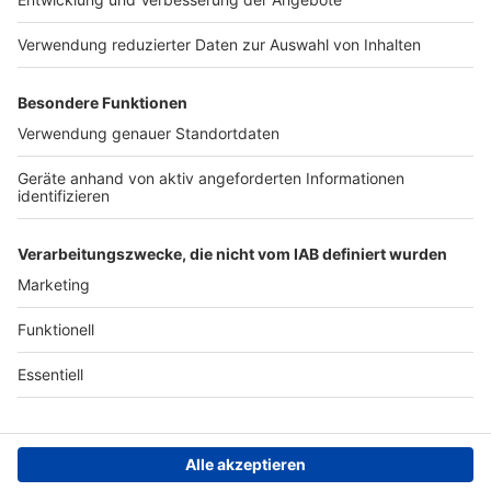
Kontakt
Jobs
Studio-Hotline
Presse
Werbung
Archiv
Teilnahme­bedingungen
Geschäfts­bedingungen
ANTENNE BAYERN GROUP
Grounding Page ROCK
ANTENNE
Datenschutz­erklärung
Cookie- und Drittanbieter-
einstellungen