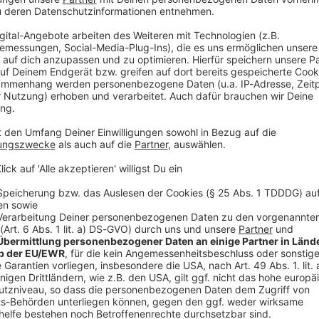
Rad
iOS
Ø 
1262
e schrieb:
itarre geschenkt.
Er fing an, seine Leidenschaft für
s Idol hieß
Carvel Lee Ausborn
. Nachdem er mit der