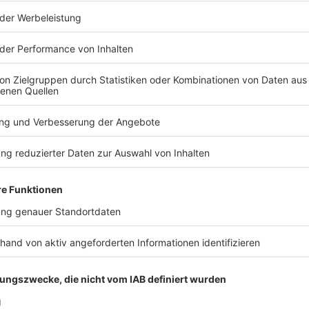
stimmung, um Inhalte von
rittanbieters, um externe Inhalte einzubetten.
 Aktivitäten sammeln. Bitte lese dir die Details
Service zu, um diese Inhalte anzuzeigen.
 Dublin, D04 E5W5, Ireland