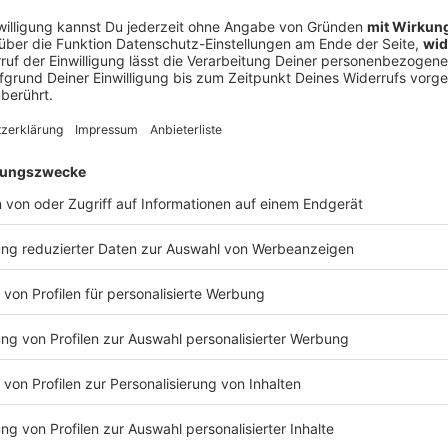
deckte er den Gospel der afro-amerikanischen
em Lebensmittelpunkt. Kurz vor seinem High School-
bewerb teil und belegte mit seiner Gesangsdarbietung
hließlich auch einem gewissen
Sam Phillips
auf. Der war
n Records. Er brachte Elvis mit dem Gitarristen
Scotty
ammen. Das Trio jammte einige Country-Songs vor sich
t ganz zufrieden. Es entwickelte sich kein eigener Stil.
t's All Right (Mama)" anstimmte, war das Eis gebrochen.
Ne