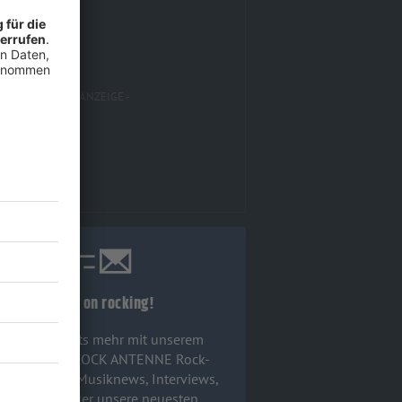
Keep on rocking!
Verpass' nichts mehr mit unserem
kostenlosen ROCK ANTENNE Rock-
wsletter. Ob Musiknews, Interviews,
Quizspaß oder unsere neuesten