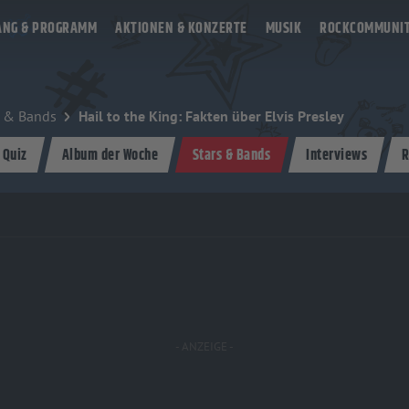
ANG & PROGRAMM
AKTIONEN & KONZERTE
MUSIK
ROCKCOMMUNI
s & Bands
Hail to the King: Fakten über Elvis Presley
 Quiz
Album der Woche
Stars & Bands
Interviews
R