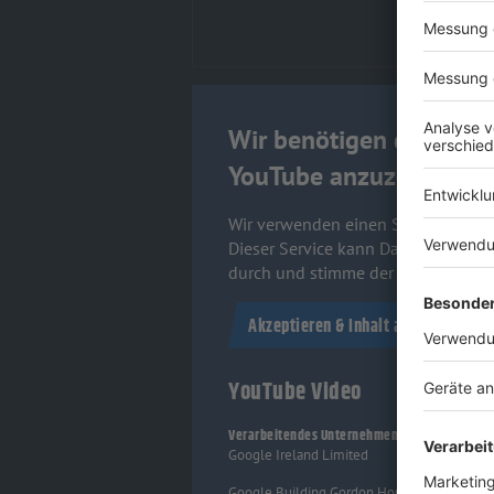
Wir benötigen deine Zu
YouTube anzuzeigen.
Wir verwenden einen Service eines D
Dieser Service kann Daten zu deinen
durch und stimme der Nutzung des 
Akzeptieren & Inhalt anzeigen
YouTube Video
Verarbeitendes Unternehmen
Google Ireland Limited
Google Building Gordon House, 4 Barrow St,