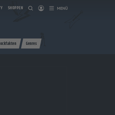
TY
SHOPPEN
MENÜ
ockfakten
Genres