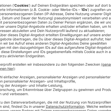
ionalen TV auftrat, war es ein Skandal.
Wer war dieser
asziv mit den Hüften zu wackeln
? Es war der Beginn
schwarzen" Rhythm & Blues und der "weißen" Country-
abilly
- auch wenn sich dieser Begriff erst später
Audioti
 Groove:
wuchs Elvis Aaron Presley in bescheidenen Verhältnissen
hbarn kein
Radio
leisten konnten, sorgten sie für ihre
spel-Lieder sangen. Es war Elvis' erste Berührung mit
Prediger in der Assembly of God Church, wo er schon als