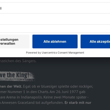
n!
s zu einem der angesagtesten Discjockeys der
ung rauf und runter spielte. Der King of
Rock'n'Roll
war
anzen Generation.
Das Coole, das Rebellische und nicht
nzeichen des Sängers.
ive the King!
hnen der Welt.
Egal ob er bluesiger spielte oder rockiger,
immer Nummer 1 in den Charts. Am 26. Juni 1977 gab
uare Arena in Indianapolis. Keine zwei Monate später -
m Anwesen Graceland tot aufgefunden.
Er starb mit nur