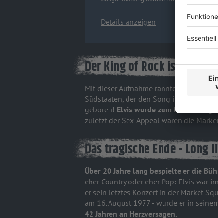
Details anzeigen
Der King of Rock ist gebore
Mit dieser Aufnahme rannte Sam Phillip
Südstaaten, der den Song in seiner Send
geboren!
Elvis wurde zum Idol einer g
zuletzt der Sex-Appeal waren die Marke
Das tragische Ende - Long l
Über 20 Jahre lang bespielte er die Bü
eher Country oder eher Pop: Elvis war 
er sein letztes Konzert in der Market Sq
am 16. August 1977 - wurde er in seine
42 Jahren an Herzversagen.