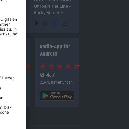
Of Toein The Line
-
Rocky Burnette
io-App für
Radio-App für
 (Apple)
Android
4.8
Ø 4.7
0 Bewertungen
21471 Bewertungen