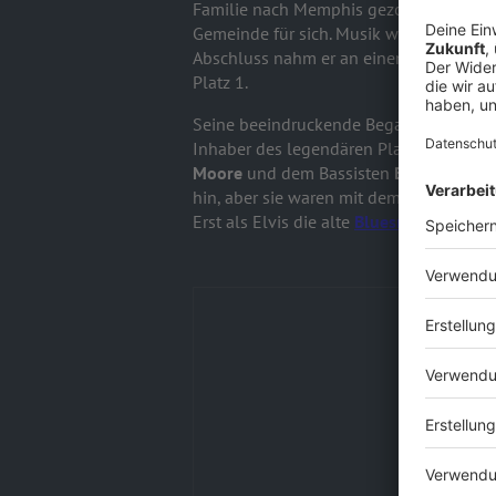
Familie nach Memphis gezogen war, ent
Gemeinde für sich. Musik wurde zu sein
Abschluss nahm er an einem Talentwett
Platz 1.
Seine beeindruckende Begabung fiel sc
Inhaber des legendären Plattenlabels Su
Moore
und dem Bassisten
Bill Black
zus
hin, aber sie waren mit dem Ergebnis nich
Erst als Elvis die alte
Bluesnummer
"Tha