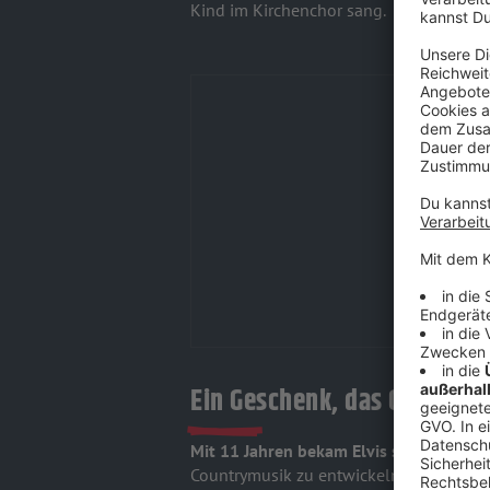
Kind im Kirchenchor sang.
Ein Geschenk, das Geschicht
Mit 11 Jahren bekam Elvis seine erste G
Countrymusik zu entwickeln: Sein große