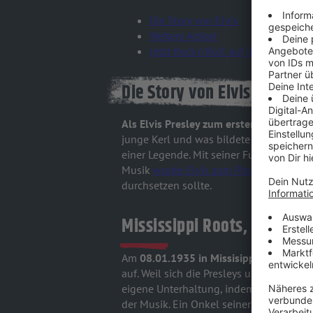
Die Story von Elvis
Weitere Artikel
Jetzt Rock'n'Roll auf die Ohren
Die Story von Elvis Presley:
Als Elvis Presley zum ersten Mal im nat
junge Kerl und was bildete er sich ein,
l
einer Legende. Mit seiner Fusion des "
Musik
wurde Elvis zum Pionier des Rock
durchsetzen sollte.
Mississippi Roots, Memphis
Am
08.01.1935 in Missisippi geboren
, 
auf. Weil sich die Presleys und ihre Nac
eigene Unterhaltung, indem sie viele Go
der Musik. Ein Onkel seiner Mutter war 