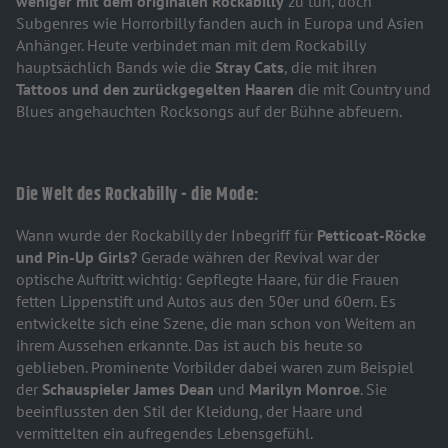
weniger mit dem originalen Rockabilly
zu tun, doch
Subgenres wie Horrorbilly fanden auch in Europa und Asien
Anhänger. Heute verbindet man mit dem Rockabilly
hauptsächlich Bands wie die
Stray Cats
, die mit ihren
T
attoos und den zurückgegelten Haaren
die mit Country und
Blues angehauchten Rocksongs auf der Bühne abfeuern.
Die Welt des Rockabilly - die Mode:
Wann wurde der Rockabilly der Inbegriff für
Petticoat-Röcke
und Pin-Up Girls?
Gerade währen der Revival war der
optische Auftritt wichtig: Gepflegte Haare, für die Frauen
fetten Lippenstift und Autos aus den 50er und 60ern. Es
entwickelte sich eine Szene, die man schon von Weitem an
ihrem Aussehen erkannte. Das ist auch bis heute so
geblieben. Prominente Vorbilder dabei waren zum Beispiel
der
Schauspieler James Dean
und
Marilyn Monroe
. Sie
beeinflussten den Stil der Kleidung, der Haare und
vermittelten ein aufregendes Lebensgefühl.