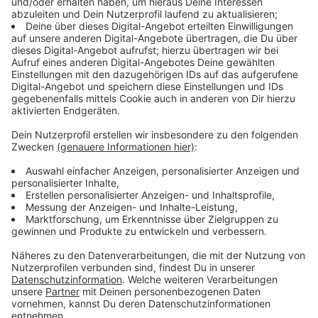
Verarbeitendes Unternehmen
Google Ireland Limited
Google Building Gordon House, 4 Barrow St, Dublin, D04 E5W5,
Ireland
Details anzeigen
Nach oben >
Unsere Beiträge und Portraits zum Thema
Rockabilly
Stars & Bands