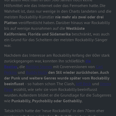
Hilfsmittel wie das Internet oder das Fernsehen hatte. Die
Wahrheit ist, dass nur wenige in den Charts landeten und die
meisten Rockabilly-Künstler
nie mehr als zwei oder drei
Platten
veröffentlicht haben. Darüber hinaus war Rockabilly
bis auf wenige Ausnahmen auf die
Westküste
Kaliforniens
,
Florida und
Südamerika
beschränkt, was auch
ein Grund für das Scheitern der meisten Rockabilly-Sänger
war.
Nachdem das Interesse am Rockabilly Anfang der 60er stark
zurückgegangen war, konnten ihn schließlich
die
Beatles
,
die
Rolling Stones
mit Coverversionen von
Carl
Perkins
und
Buddy Holly
den Stil wieder zurückholen. Auch
der Punk und weitere Genres wurde später vom Rockabilly
beeinflusst
- so haben schon The Clash,
Jeff Beck
und
Jimmy
Page
erzählt, wie sehr sie vom Rockabilly beeinflusst
wurden. Außerdem bildet er die Grundlage für die Subgenres
wie
Punkabilly, Psychobilly oder Gothabilly.
Tatsächlich hatte der "neue Rockabilly" in den 70ern eher