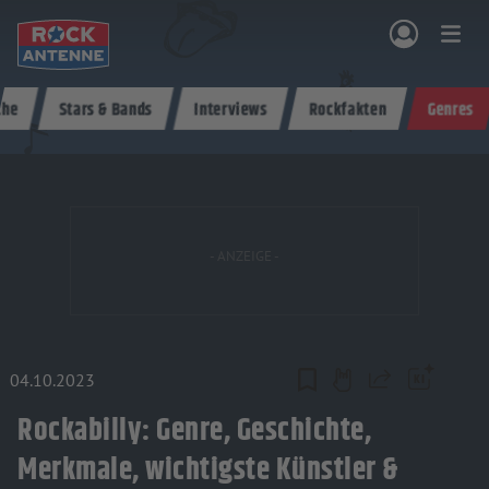
Zum Hauptinhalt springen
che
Stars & Bands
Interviews
Rockfakten
Genres
NG & PROGRAMM
AKTIONEN & KONZERTE
MUSIK
ROCKCOMMUNITY
SHOPPEN
04.10.2023
Teilen
Rockabilly: Genre, Geschichte,
Merkmale, wichtigste Künstler &