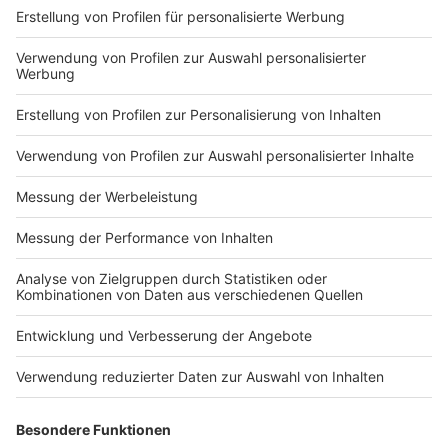
Happy Birthday: 5 Fakten über den "King of
Rockabilly"
Mit Songs wie "Blue Suede Shoes" und "Honey Don't"
gilt er als Begründer des Rockabilly - heute wäre Carl
Perkins 89 Jahre alt geworden - wir wollen ihn
hochleben lassen!
Rockfakten