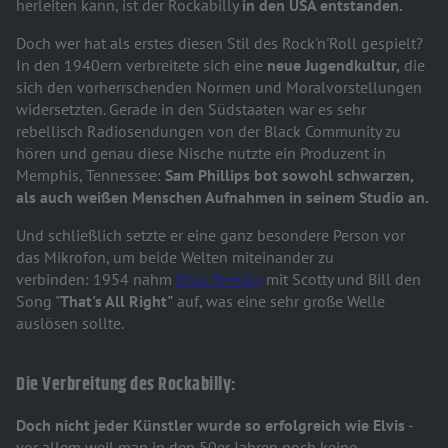
herleiten kann, ist der Rockabilly
in den USA entstanden.
Doch wer hat als erstes diesen Stil des Rock'n'Roll gespielt?
In den 1940ern verbreitete sich eine
neue Jugendkultur,
die
sich den vorherrschenden Normen und Moralvorstellungen
widersetzten. Gerade in den Südstaaten war es sehr
rebellisch Radiosendungen von der Black Community zu
hören und genau diese Nische nutzte ein Produzent in
Memphis, Tennessee:
Sam Phillips bot sowohl schwarzen,
als auch weißen Menschen Aufnahmen in seinem Studio an.
Und schließlich setzte er eine ganz besondere Person vor
das Mikrofon, um beide Welten miteinander zu
verbinden: 1954 nahm
Elvis Presley
mit Scotty und Bill den
Song "
That's All Right"
auf, was eine sehr große Welle
auslösen sollte.
Die Verbreitung des Rockabilly:
Doch nicht jeder Künstler wurde so erfolgreich wie Elvis
-
vor allem weil man in den 50er Jahren noch keine