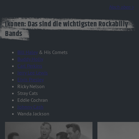
Nach oben >
Ikonen: Das sind die wichtigsten Rockabilly
Bands
Bill Haley
& His Comets
Buddy Holly
Carl Perkins
Jerry Lee Lewis
Elvis Presley
Ricky Nelson
Stray Cats
Eddie Cochran
Johnny Cash
Wanda Jackson