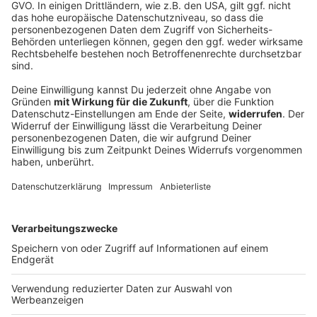
Jerry Lee Lewis: 10 Fakten über den
Teufelspianisten
Jerry Lee Lewis wäre heute 89 Jahre alt geworden. Was
andere aus ihren E-Gitarren herausholten, entlockte
Jerry dem Klavier. Mit seinem aggressiven Stil wurde er
zu einer Rock and Roll-Ikone. Wir ehren den
Teufelspianisten mit zehn spannenden Fakten!
Rockfakten